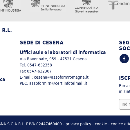
R.L.
SEDE DI CESENA
SEG
SOC
Uffici aule e laboratori di informatica
Via Ravennate, 959 - 47521 Cesena
Tel. 0547-632358
Fax 0547-632307
ISC
E-mail:
cesena@assoformromagna.it
ica
PEC:
assoform.rn@cert.infotelmail.it
Rimarr
inizi
 S.C.A R.L. P.IVA 02447460409 -
privacy policy
-
cookie
-
codice eti