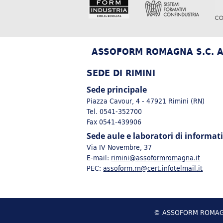
ASSOFORM ROMAGNA S.C. A 
SEDE DI RIMINI
Sede principale
Piazza Cavour, 4 - 47921 Rimini (RN)
Tel. 0541-352700
Fax 0541-439906
Sede aule e laboratori di informat
Via IV Novembre, 37
E-mail:
rimini@assoformromagna.it
PEC:
assoform.rn@cert.infotelmail.it
© ASSOFORM ROMAGNA