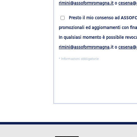
rimini@assoformromagna.it
o
cesena@a
Presto il mio consenso ad
ASSOFO
promozionali ed aggiornamenti con final
In qualsiasi momento è possibile revocar
rimini@assoformromagna
.it o
cesena@a
* Informazioni obbligatorie