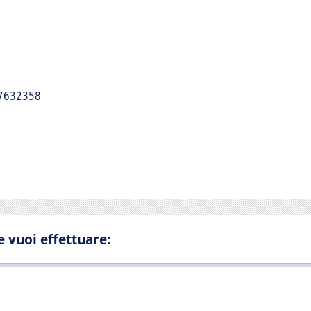
7632358
he vuoi effettuare: