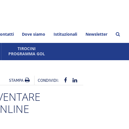
ontatti
Dove siamo
Istituzionali
Newsletter
TIROCINI
PROGRAMMA GOL
io
PROGRAMMA GOL
TIROCINI FORMATIVI
STAMPA
CONDIVIDI:
VENTARE
ONLINE