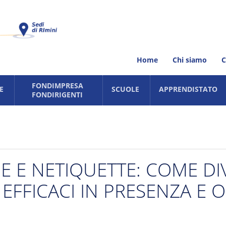
Home
Chi siamo
C
FONDIMPRESA
E
SCUOLE
APPRENDISTATO
FONDIRIGENTI
rsi
Iniziative con le scuole del territor
Corsi
Fondimpresa
Stage per scuole (PON POR)
andi
Fondirigenti
Formazione Scuola Lavoro (FSL)
Gite studio
 E NETIQUETTE: COME DI
ati
Erasmus
EFFICACI IN PRESENZA E 