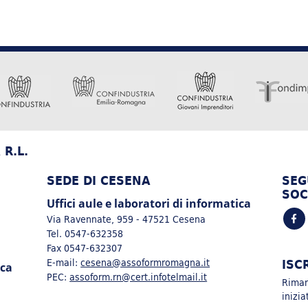
R.L.
SEDE DI CESENA
SEG
SOC
Uffici aule e laboratori di informatica
Via Ravennate, 959 - 47521 Cesena
Tel. 0547-632358
Fax 0547-632307
ISC
E-mail:
cesena@assoformromagna.it
ica
PEC:
assoform.rn@cert.infotelmail.it
Rimarr
inizi