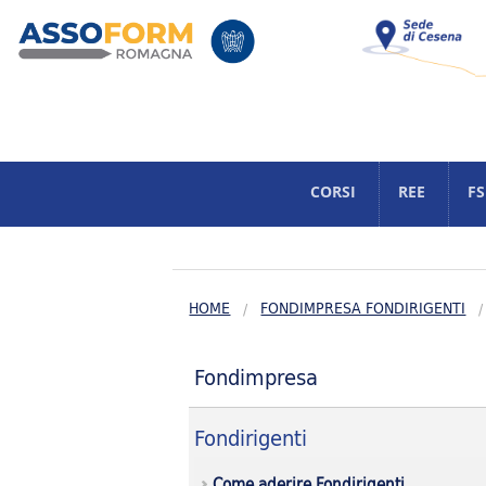
CORSI
REE
FS
Catalogo corsi
Co
Catalogo sicurezza
B
HOME
FONDIMPRESA FONDIRIGENTI
Finanziati per occupati
Formazione on-line
Finanziati per non occup
Fondimpresa
Seminari
Fondirigenti
ITS maker
Come aderire Fondirigenti