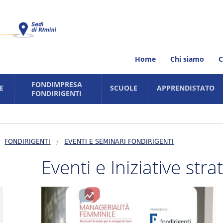
Home
Chi siamo
C
FONDIMPRESA
E
SCUOLE
APPRENDISTATO
FONDIRIGENTI
rsi
Iniziative con le scuole del territor
Corsi
Fondimpresa
Stage per scuole (PON POR)
andi
Fondirigenti
FONDIRIGENTI
EVENTI E SEMINARI FONDIRIGENTI
Formazione Scuola Lavoro (FSL)
Gite studio
Eventi e Iniziative str
ati
Erasmus