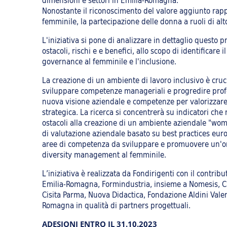
dimensioni e settori in Emilia-Romagna.
Nonostante il riconoscimento del valore aggiunto rap
femminile, la partecipazione delle donna a ruoli di alto
L'iniziativa si pone di analizzare in dettaglio questo
ostacoli, rischi e e benefici, allo scopo di identificar
governance al femminile e l'inclusione.
La creazione di un ambiente di lavoro inclusivo è cruc
sviluppare competenze manageriali e progredire prof
nuova visione aziendale e competenze per valorizzare 
strategica. La ricerca si concentrerà su indicatori che
ostacoli alla creazione di un ambiente aziendale "wo
di valutazione aziendale basato su best practices europ
aree di competenza da sviluppare e promuovere un'org
diversity management al femminile.
L’iniziativa è realizzata da Fondirigenti con il contri
Emilia-Romagna, Formindustria, insieme a Nomesis, Ci
Cisita Parma, Nuova Didactica, Fondazione Aldini Vale
Romagna in qualità di partners progettuali.
ADESIONI ENTRO IL 31.10.2023