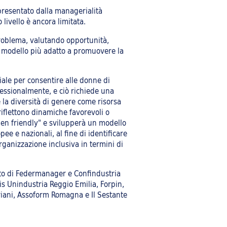
presentato dalla managerialità
 livello è ancora limitata.
 problema, valutando opportunità,
e il modello più adatto a promuovere la
iale per consentire alle donne di
essionalmente, e ciò richiede una
la diversità di genere come risorsa
 riflettono dinamiche favorevoli o
men friendly" e svilupperà un modello
ee e nazionali, al fine di identificare
anizzazione inclusiva in termini di
buto di Federmanager e Confindustria
s Unindustria Reggio Emilia, Forpin,
riani, Assoform Romagna e Il Sestante