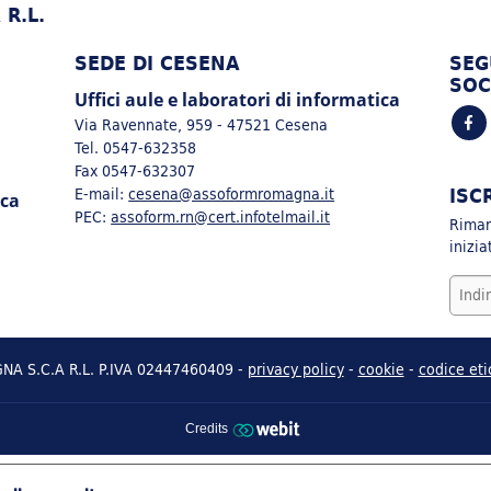
R.L.
SEDE DI CESENA
SEG
SOC
Uffici aule e laboratori di informatica
Via Ravennate, 959 - 47521 Cesena
Tel. 0547-632358
Fax 0547-632307
ISC
E-mail:
cesena@assoformromagna.it
ica
PEC:
assoform.rn@cert.infotelmail.it
Rimarr
inizi
 S.C.A R.L. P.IVA 02447460409 -
privacy policy
-
cookie
-
codice eti
Credits
LE TUE PREFERENZE RELATIVE ALLA P