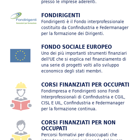
presso le imprese aderenti.
FONDIRIGENTI
Fondirigenti è il Fondo interprofessionale
Innovazione e Sostenibilità: competenze strategiche per
costituito da Confindustria e Federmanager
il sistema dei Servizi Avanzati alle imprese
per la formazione dei Dirigenti.
FONDO SOCIALE EUROPEO
Uno dei più importanti strumenti finanziari
dell'UE che si esplica nel finanziamento di
Innovazione e Sostenibilità: competenze strategiche per
una serie di progetti volti allo sviluppo
il sistema dei Servizi alle Persone
economico degli stati membri.
CORSI FINANZIATI PER OCCUPATI
Fondimpresa e Fondirigenti sono Fondi
Interprofessionali di Confindustria e CGIL,
CISL E UIL, Confindustria e Federmanager
Innovazione e Sostenibilità: competenze strategiche per
per la formazione continua.
il sistema ICT
CORSI FINANZIATI PER NON
OCCUPATI
Percorsi formativi per disoccupati che