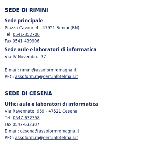
Con Fondimpresa ogni azienda aderente può finanziare la
SEDE DI RIMINI
formazione per i propri dipendenti, crescere in competitività e
qualità.
Sede principale
Piazza Cavour, 4 - 47921 Rimini (RN)
Tel.
0541-352700
Apprendistato
Fax 0541-439906
La normativa sull’apprendistato prevede, per tutte le aziende
Sede aule e laboratori di informatica
che assumono apprendisti, l’obbligo di far partecipare tali
Via IV Novembre, 37
lavoratori ad un PERCORSO di formazione formale di 120
ore/anno
E-mail:
rimini@assoformromagna.it
PEC:
assoform.rn@cert.infotelmail.it
ERASMUS+
Il programma Europeo per l'istruzione, la formazione, la
SEDE DI CESENA
gioventù e lo sport
Uffici aule e laboratori di informatica
Via Ravennate, 959 - 47521 Cesena
Tel.
0547-632358
Fax 0547-632307
E-mail:
cesena@assoformromagna.it
PEC:
assoform.rn@cert.infotelmail.it