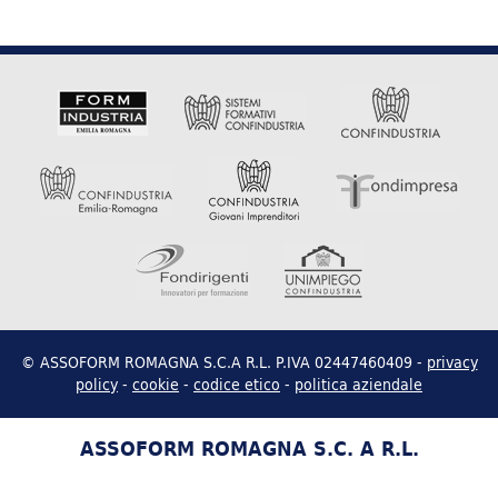
Future for Fashion: il Sistema Moda tra Innovazione e
Sostenibilità
FONDER
Formazione gratuita per la Scuola e i servizi Socio Educativi
Ricerca e selezione del personale
© ASSOFORM ROMAGNA S.C.A R.L. P.IVA 02447460409 -
privacy
Vedi le offerte di lavoro della sede di Rimini di Unimpiego
policy
-
cookie
-
codice etico
-
politica aziendale
Confindustria
ASSOFORM ROMAGNA S.C. A R.L.
Fondimpresa