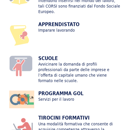
intendono inserirsi nel mondo del lavoro,
Innovazione e Sostenibilità: competenze strategiche per
tali CORSI sono finanziati dal Fondo Sociale
il sistema delle Industrie Culturali e Creative, e della
Europeo.
Moda
APPRENDISTATO
Imparare lavorando
Innovazione e Sostenibilità: competenze strategiche per
il sistema della Meccanica, Meccatronica, Motoristica,
Biomedicale
SCUOLE
Avvicinare la domanda di profili
professionali da parte delle imprese e
l’offerta di capitale umano che viene
formato nelle scuole.
IFTS 25-26
PROGRAMMA GOL
Servizi per il lavoro
TIROCINI FORMATIVI
AVVISO 3-2025_FONDIMPRESA
Una modalità formativa che consente di
acquisire competenze attraverso la