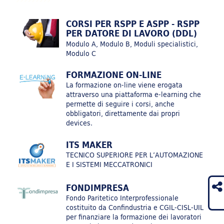
Nuovo catalogo corsi 2026
Catalogo corsi 2026
CORSI PER RSPP E ASPP - RSPP
PER DATORE DI LAVORO (DDL)
Modulo A, Modulo B, Moduli specialistici,
Modulo C
ASSOFORM ROMAGNA, UMANA E TIKEDO LABEL GROUP
FORMAZIONE ON-LINE
INSIEME PER FORMARE NUOVI STAMPATORI
La formazione on-line viene erogata
attraverso una piattaforma e-learning che
permette di seguire i corsi, anche
obbligatori, direttamente dai propri
devices.
ITS - MADE IN ITALY FASHION ESECUTIVE
ITS MAKER
TECNICO SUPERIORE PER L’AUTOMAZIONE
E I SISTEMI MECCATRONICI
FONDIMPRESA
Fondo Paritetico Interprofessionale
Innovazione e Sostenibilità: competenze strategiche per
il sistema Agroalimentare
costituito da Confindustria e CGIL-CISL-UIL
per finanziare la formazione dei lavoratori